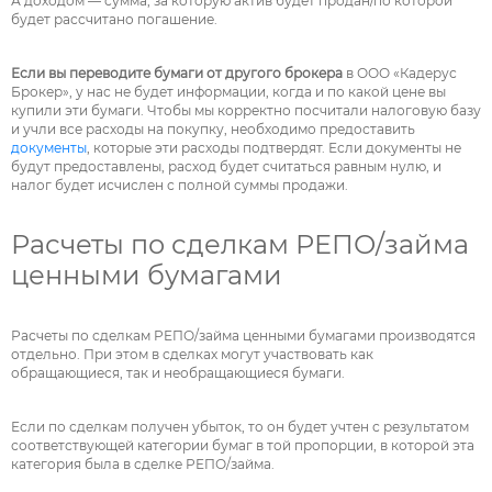
А доходом — сумма, за которую актив будет продан/по которой
будет рассчитано погашение.
Если вы переводите бумаги от другого брокера
в ООО «Кадерус
Брокер», у нас не будет информации, когда и по какой цене вы
купили эти бумаги. Чтобы мы корректно посчитали налоговую базу
и учли все расходы на покупку, необходимо предоставить
документы
, которые эти расходы подтвердят. Если документы не
будут предоставлены, расход будет считаться равным нулю, и
налог будет исчислен с полной суммы продажи.
Расчеты по сделкам РЕПО/займа
ценными бумагами
Расчеты по сделкам РЕПО/займа ценными бумагами производятся
отдельно. При этом в сделках могут участвовать как
обращающиеся, так и необращающиеся бумаги.
Если по сделкам получен убыток, то он будет учтен с результатом
соответствующей категории бумаг в той пропорции, в которой эта
категория была в сделке РЕПО/займа.