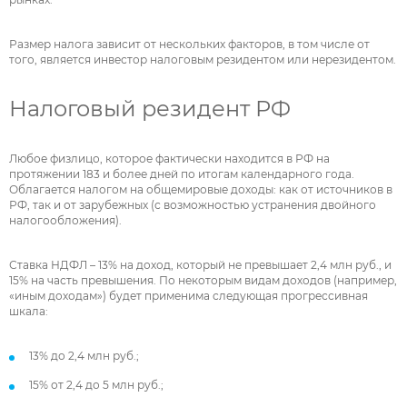
Размер налога зависит от нескольких факторов, в том числе от
того, является инвестор налоговым резидентом или нерезидентом.
Я даю согласие на обработку
персональных данных *
Налоговый резидент РФ
Любое физлицо, которое фактически находится в РФ на
протяжении 183 и более дней по итогам календарного года.
Облагается налогом на общемировые доходы: как от источников в
РФ, так и от зарубежных (с возможностью устранения двойного
налогообложения).
Ставка НДФЛ – 13% на доход, который не превышает 2,4 млн руб., и
15% на часть превышения. По некоторым видам доходов (например,
«иным доходам») будет применима следующая прогрессивная
шкала:
13% до 2,4 млн руб.;
15% от 2,4 до 5 млн руб.;