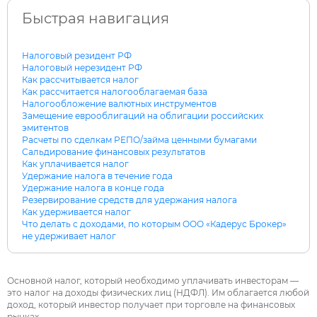
Быстрая навигация
Налоговый резидент РФ
Налоговый нерезидент РФ
Как рассчитывается налог
Как рассчитается налогооблагаемая база
Налогообложение валютных инструментов
Замещение еврооблигаций на облигации российских
эмитентов
Расчеты по сделкам РЕПО/займа ценными бумагами
Сальдирование финансовых результатов
Как уплачивается налог
Удержание налога в течение года
Удержание налога в конце года
Резервирование средств для удержания налога
Как удерживается налог
Что делать с доходами, по которым ООО «Кадерус Брокер»
не удерживает налог
Основной налог, который необходимо уплачивать инвесторам —
это налог на доходы физических лиц (НДФЛ). Им облагается любой
Введите символы на картинке: *
доход, который инвестор получает при торговле на финансовых
рынках.