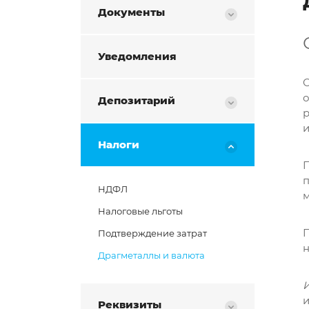
Документы
Уведомления
о
Депозитарий
р
Налоги
П
п
НДФЛ
м
Налоговые льготы
П
Подтверждение затрат
н
Драгметаллы и валюта
и
Реквизиты