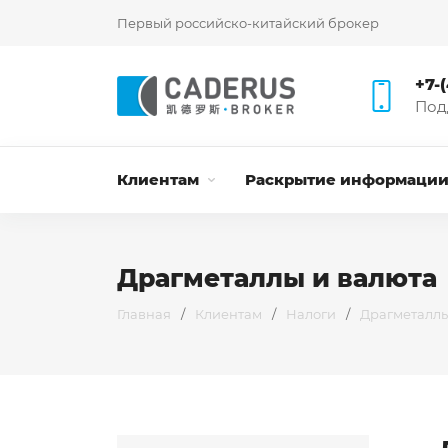
Первый российско-китайский брокер
+7-
Под
Клиентам
Раскрытие информаци
Драгметаллы и валюта
Главная
/
Клиентам
/
Налоги
/
Драгметаллы