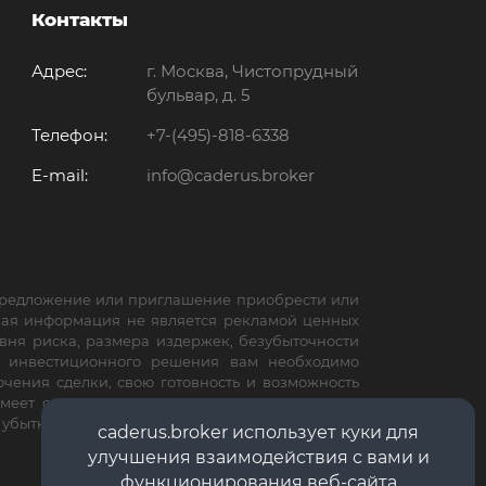
Контакты
Адрес:
г. Москва, Чистопрудный
бульвар, д. 5
Телефон:
+7-(495)-818-6338
E-mail:
info@caderus.broker
 предложение или приглашение приобрести или
ная информация не является рекламой ценных
вня риска, размера издержек, безубыточности
м инвестиционного решения вам необходимо
чения сделки, свою готовность и возможность
меет основания полагать, что вышеуказанная
е убытки или ущерб, связанный с применением
caderus.broker использует куки для
улучшения взаимодействия с вами и
функционирования веб-сайта