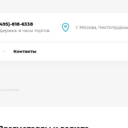
(495)-818-6338
г. Москва, Чистопрудный
держка: в часы торгов
и
Контакты
 и валюта