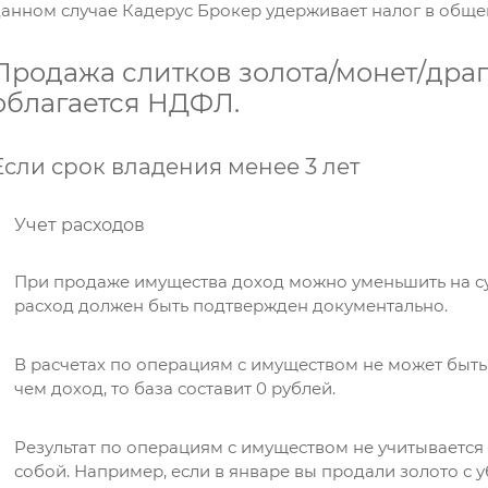
анном случае Кадерус Брокер удерживает налог в обще
Я даю согласие на обработку
Продажа слитков золота/монет/драг
персональных данных *
облагается НДФЛ.
Если срок владения менее 3 лет
Учет расходов
При продаже имущества доход можно уменьшить на су
расход должен быть подтвержден документально.
В расчетах по операциям с имуществом не может быть 
чем доход, то база составит 0 рублей.
Результат по операциям с имуществом не учитывается
собой. Например, если в январе вы продали золото с у