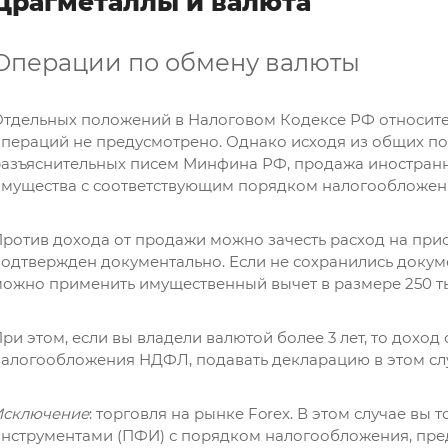
Драгметаллы и валюта
Операции по обмену валюты
Отдельных положений в Налоговом Кодексе РФ относит
пераций не предусмотрено. Однако исходя из общих по
азъяснительных писем Минфина РФ, продажа иностран
имущества с соответствующим порядком налогообложен
ротив дохода от продажи можно зачесть расход на при
одтвержден документально. Если не сохранились докум
ожно применить имущественный вычет в размере 250 тыс
ри этом, если вы владели валютой более 3 лет, то доход
алогообложения НДФЛ, подавать декларацию в этом слу
Введите символы на картинке: *
Исключение
: торговля на рынке Forex. В этом случае в
нструментами (ПФИ) с порядком налогообложения, пре