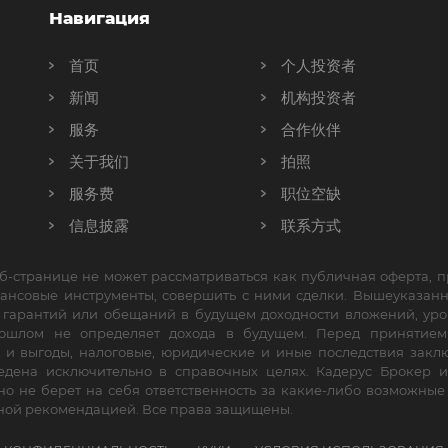
Навигация
首页
个人投资者
新闻
机构投资者
服务
合作伙伴
关于我们
拍照
服务费
职位空缺
信息披露
联系方式
б-странице не может рассматриваться как публичная оферта,
нансовые инструменты, совершить с ними сделки. Вышеуказан
е гарантий или обещаний в будущем доходности вложений, уро
прошлом не определяет дохода в будущем. Перед принятие
 и выгоды, налоговые, юридические и иные последствия заклю
дена исключительно в справочных целях. Кадерус Брокер и
но не берет на себя ответственность за какие-либо возможны
ной рекомендацией. Все права защищены.