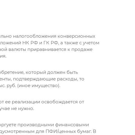
ельно налогообложения конверсионных
ложений НК РФ и ГК РФ, а также с учетом
ной валюты приравнивается к продаже
ия.
обретение, который должен быть
енты, подтверждающие расходы, то
. руб. (иное имущество).
 от ее реализации освобождается от
чае не нужно.
ы торгуете производными финансовыми
дусмотренным для ПФИ/ценных бумаг. В