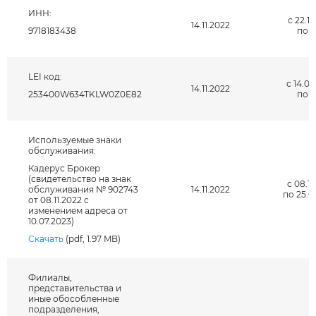
ИНН:
с 22.12
14.11.2022
9718183438
по н
LEI код:
с 14.07
14.11.2022
253400W634TKLW0Z0E82
по н
Используемые знаки
обслуживания:
Кадерус Брокер
(свидетельство на знак
с 08.11
обслуживания № 902743
14.11.2022
по 25.0
от 08.11.2022 с
изменением адреса от
10.07.2023)
Скачать
(pdf, 1.97 MB)
Филиалы,
представительства и
иные обособленные
подразделения,