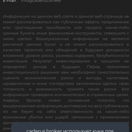
E-mail:
info@caderus.broker
Информация на данном веб-сайте и данной веб-странице не
может рассматриваться как публичная оферта, предложение
или приглашение приобрести или продать какие-либо
ценные бумаги, иные финансовые инструменты, совершить с
ними сделки. Вышеуказанная информация не является
рекламой ценных бумаг и не может рассматриваться в
качестве гарантий или обещаний в будущем доходности
вложений, уровня риска, размера издержек, безубыточности
инвестиций. Результат инвестирования в прошлом не
определяет дохода в будущем. Перед принятием
инвестиционного решения вам необходимо самостоятельно
оценить экономические риски и выгоды, налоговые,
юридические и иные последствия заключения сделки, свою
готовность и возможность принять такие риски. Вся
информация приведена исключительно в справочных целях.
Кадерус Брокер имеет основания полагать, что
вышеуказанная информация достоверна на дату публикации,
но не берет на себя ответственность за какие-либо
возможные убытки или ущерб, связанный с применением
данной информации. Не является инвестиционной
рекомендацией. Все права защищены.
caderus.broker использует куки для