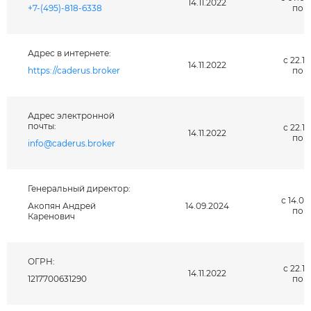
14.11.2022
+7-(495)-818-6338
по н
Адрес в интернете:
с 22.12
14.11.2022
https://caderus.broker
по н
Адрес электронной
почты:
с 22.12
14.11.2022
по н
info@caderus.broker
Генеральный директор:
с 14.09
Акопян Андрей
14.09.2024
по н
Каренович
ОГРН:
с 22.12
14.11.2022
1217700631290
по н