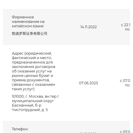
Фирменное
Я даю согласие на обработку
наименование на
с 22.12
китайском языке:
14.11.2022
персональных данных *
по н
凯德罗斯证券有限公司
Адрес (юридический,
фактический и место,
предназначенное для
заключения договоров
об оказании услуг на
рынке ценных бумаг и
приема документов,
с 07.06
07.06.2023
связанных с оказанием
по н
таких услуг):
101000, г. Москва, вн.тер.г.
муниципальный округ
Басманный, б-р
Чистопрудный, д. 5
Телефон:
с 07.09