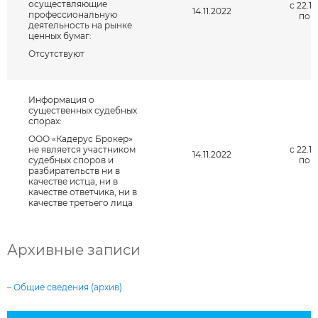
осуществляющие
с 22.12
14.11.2022
профессиональную
по н
деятельность на рынке
ценных бумаг:
Отсутствуют
Информация о
существенных судебных
спорах:
ООО «Кадерус Брокер»
не является участником
с 22.12
14.11.2022
судебных споров и
по н
разбирательств ни в
качестве истца, ни в
качестве ответчика, ни в
качестве третьего лица
Архивные записи
–
Общие сведения (архив)