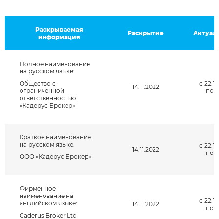
Раскрываемая
Раскрытие
Актуал
информация
Полное наименование
на русском языке:
Общество с
с 22.12
14.11.2022
ограниченной
по н
ответственностью
«Кадерус Брокер»
Краткое наименование
на русском языке:
с 22.12
14.11.2022
по н
ООО «Кадерус Брокер»
Фирменное
наименование на
с 22.12
английском языке:
14.11.2022
Введите символы на картинке: *
по н
Caderus Broker Ltd