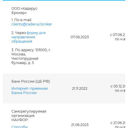
ООО «Кадерус
Брокер»:
1. По e-mail:
Я даю согласие на обработку
clients@caderus.broker
персональных данных *
2. Через
форму для
с 07.06.20
направления
07.06.2023
по н.в.
обращений
3. По адресу: 101000, г.
Москва,
Чистопрудный
бульвар, д. 5
Банк России (ЦБ РФ):
с 05.12.20
Интернет-приемная
21.11.2022
по н.в.
Банка России
Саморегулируемая
организация
НАУФОР:
с 21.06.20
21.06.2023
Способы
по н.в.