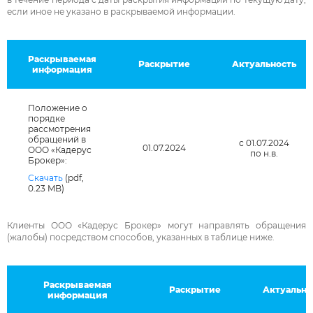
если иное не указано в раскрываемой информации.
Раскрываемая
Раскрытие
Актуальность
информация
Положение о
порядке
рассмотрения
обращений в
с 01.07.2024
01.07.2024
ООО «Кадерус
по н.в.
Брокер»:
Скачать
(pdf,
0.23 MB)
Клиенты ООО «Кадерус Брокер» могут направлять обращения
(жалобы) посредством способов, указанных в таблице ниже.
Раскрываемая
Раскрытие
Актуально
информация
Введите символы на картинке: *