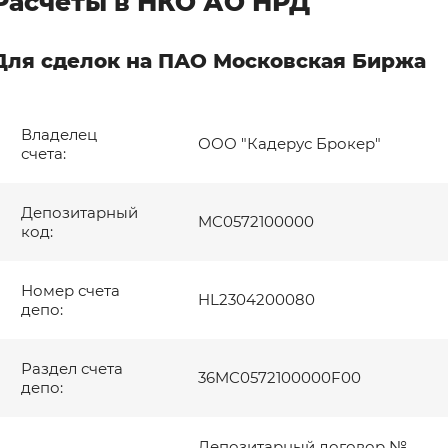
Расчеты в НКО АО НРД
Для сделок на ПАО Московская Биржа
Владелец
ООО "Кадерус Брокер"
счета:
Депозитарный
MC0572100000
код:
Номер счета
HL2304200080
депо:
Раздел счета
36MC0572100000F00
депо:
Введите символы на картинке: *
Депозитарный договор №______ о