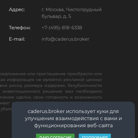
Адрес:
г. Москва, Чистопрудный
бульвар, д. 5
Телефон:
+7-(495)-818-6338
E-mail:
info@caderus.broker
 предложение или приглашение приобрести или
ная информация не является рекламой ценных
вня риска, размера издержек, безубыточности
м инвестиционного решения вам необходимо
чения сделки, свою готовность и возможность
меет основания полагать, что вышеуказанная
е убытки или ущерб, связанный с применением
caderus.broker использует куки для
улучшения взаимодействия с вами и
функционирования веб-сайта
ДАЮ СОГЛАСИЕ
ПОДРОБНЕЕ