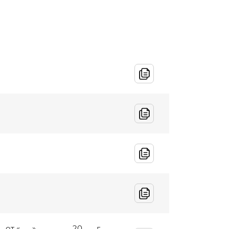
т «___» ________ 20___ г.