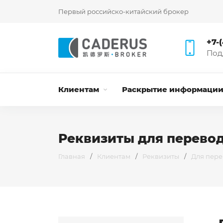
Первый российско-китайский брокер
+7-
Под
Клиентам
Раскрытие информаци
Реквизиты для перево
Главная
/
Клиентам
/
Реквизиты
/
Для пере