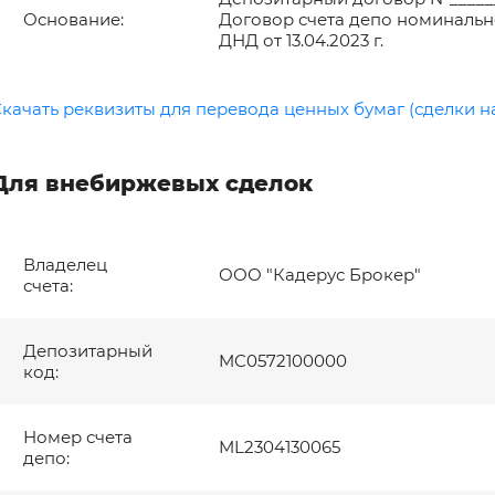
Основание:
Договор счета депо номинальн
ДНД от 13.04.2023 г.
Я даю согласие на обработку
персональных данных *
качать реквизиты для перевода ценных бумаг (сделки 
Для внебиржевых сделок
Владелец
ООО "Кадерус Брокер"
счета:
Депозитарный
MC0572100000
код:
Номер счета
ML2304130065
депо: