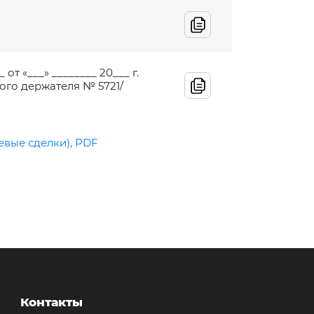
т «___» ________ 20___ г.
ого держателя № 5721/
евые сделки), PDF
Контакты