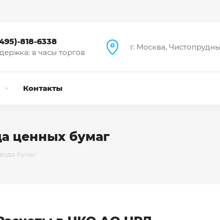
(495)-818-6338
г. Москва, Чистопрудный
держка: в часы торгов
и
Контакты
да ценных бумаг
вода бумаг