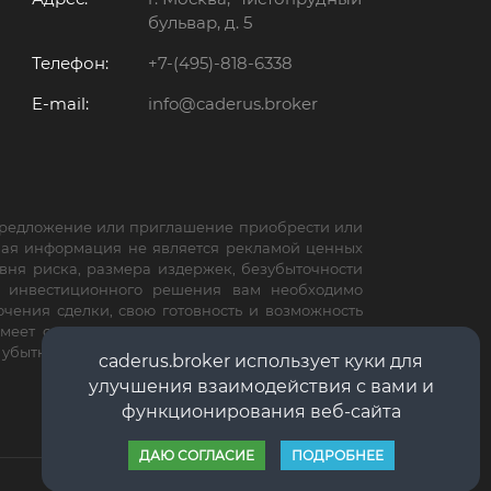
бульвар, д. 5
Телефон:
+7-(495)-818-6338
E-mail:
info@caderus.broker
 предложение или приглашение приобрести или
ная информация не является рекламой ценных
вня риска, размера издержек, безубыточности
м инвестиционного решения вам необходимо
чения сделки, свою готовность и возможность
меет основания полагать, что вышеуказанная
е убытки или ущерб, связанный с применением
caderus.broker использует куки для
улучшения взаимодействия с вами и
функционирования веб-сайта
ДАЮ СОГЛАСИЕ
ПОДРОБНЕЕ