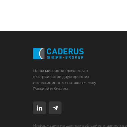
Наша миссия заключается в
выстраивании двусторонних
инвестиционных потоков между
Россией и Китаем.
Информация на данном веб-сайте и данной ве