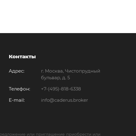
Контакты
Адрес:
г. Москва, Чистопрудный
бульвар, д. 5
Телефон:
+7-(495)-818-6338
E-mail:
info@caderus.broker
 предложение или приглашение приобрести или