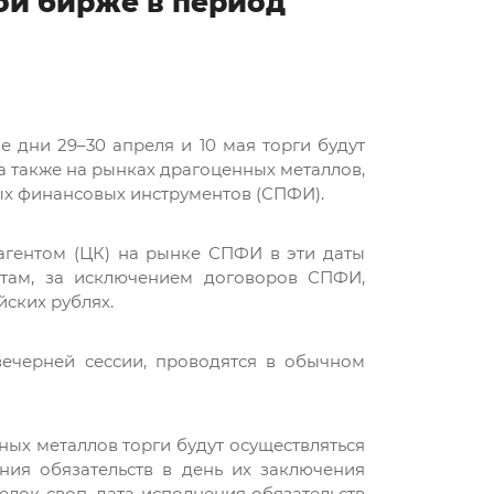
ой бирже в период
е дни 29–30 апреля и 10 мая торги будут
а также на рынках драгоценных металлов,
ых финансовых инструментов (СПФИ).
агентом (ЦК) на рынке СПФИ в эти даты
нтам, за исключением договоров СПФИ,
ских рублях.
вечерней сессии, проводятся в обычном
ых металлов торги будут осуществляться
ния обязательств в день их заключения
елок своп, дата исполнения обязательств