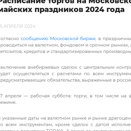
Расписание торгов на Московск
майских праздников 2024 года
25 АПРЕЛЯ 2024
Согласно
сообщению Московской биржи
, в праздничны
роводиться на валютном, фондовом и срочном рынках, 
епозитов, кредитов и стандартизированных производн
Заключение внебиржевых сделок с центральным контр
будет осуществляться с расчетами по всем инструме
редусматривающих обязательства, выраженные в россий
7 апреля — рабочая суббота: торги, в том числе на 
режиме.
 указанные даты на валютном рынке и рынке драгоценн
Введите символы на картинке: *
по всем инструментам, кроме сделок с датой исполне
сделок с расчетами TODAY). А также за исключением сд