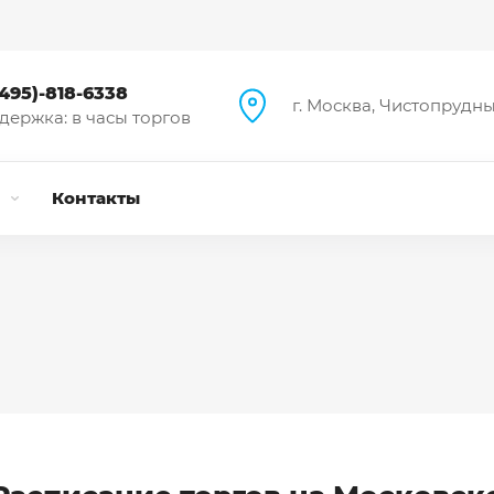
(495)-818-6338
г. Москва, Чистопрудный
держка: в часы торгов
и
Контакты