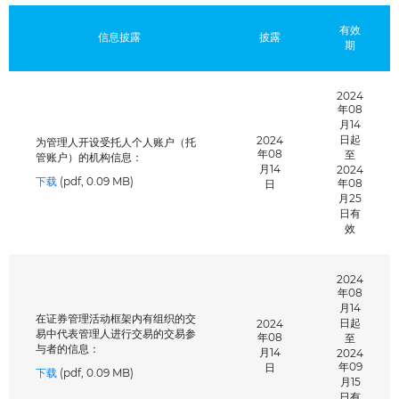
有效
信息披露
披露
期
2024
年08
月14
日起
2024
为管理人开设受托人个人账户（托
年08
至
管账户）的机构信息：
月14
2024
下载
(pdf, 0.09 MB)
年08
日
月25
日有
效
2024
年08
月14
在证券管理活动框架内有组织的交
日起
2024
易中代表管理人进行交易的交易参
年08
至
与者的信息：
月14
2024
请输入图中的字符： *
年09
日
下载
(pdf, 0.09 MB)
月15
日有