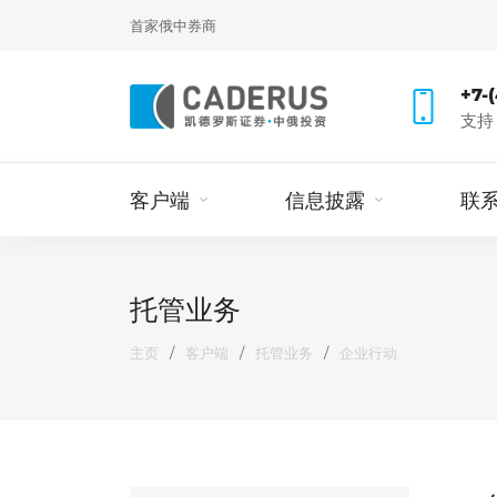
首家俄中券商
+7-
支持
客户端
信息披露
联
托管业务
主页
/
客户端
/
托管业务
/
企业行动