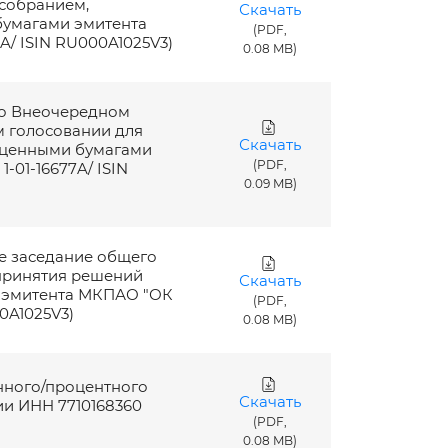
собранием,
Скачать
бумагами эмитента
(PDF,
A/ ISIN RU000A1025V3)
0.08 MB)
 о Внеочередном
м голосовании для
Скачать
 ценными бумагами
(PDF,
01-16677A/ ISIN
0.09 MB)
ое заседание общего
 принятия решений
Скачать
 эмитента МКПАО "ОК
(PDF,
0A1025V3)
0.08 MB)
онного/процентного
Скачать
и ИНН 7710168360
(PDF,
0.08 MB)