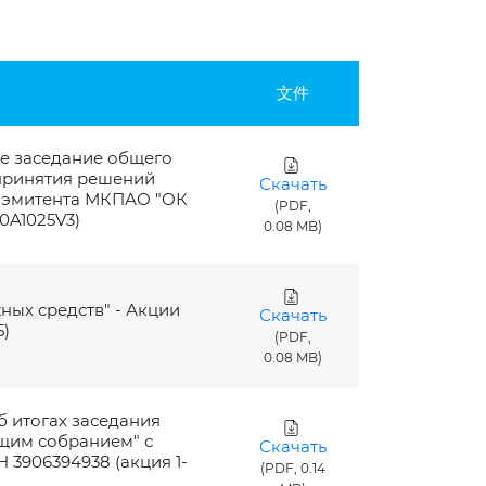
文件
ое заседание общего
 принятия решений
Скачать
 эмитента МКПАО "ОК
(PDF,
0A1025V3)
0.08 MB)
ных средств" - Акции
Скачать
)
(PDF,
0.08 MB)
б итогах заседания
щим собранием" с
Скачать
3906394938 (акция 1-
(PDF, 0.14