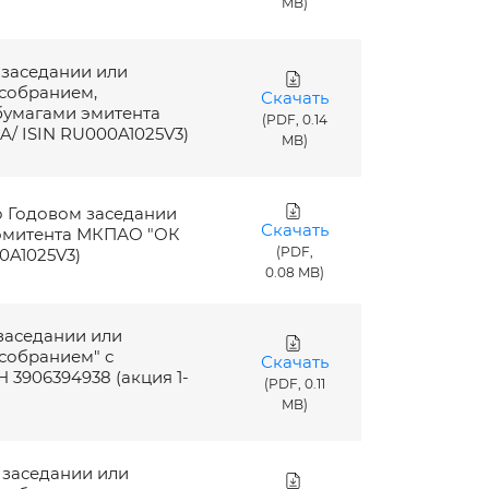
MB)
 заседании или
собранием,
Скачать
бумагами эмитента
(PDF, 0.14
A/ ISIN RU000A1025V3)
MB)
о Годовом заседании
Скачать
 эмитента МКПАО "ОК
(PDF,
0A1025V3)
0.08 MB)
 заседании или
собранием" с
Скачать
3906394938 (акция 1-
(PDF, 0.11
MB)
 заседании или