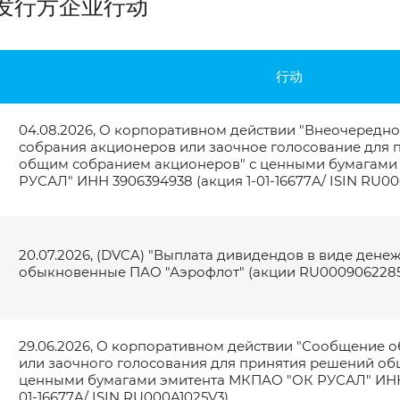
发行方企业行动
行动
04.08.2026, О корпоративном действии "Внеочередн
собрания акционеров или заочное голосование для
общим собранием акционеров" с ценными бумагами
РУСАЛ" ИНН 3906394938 (акция 1-01-16677A/ ISIN RU00
20.07.2026, (DVCA) "Выплата дивидендов в виде денеж
обыкновенные ПАО "Аэрофлот" (акции RU0009062285
29.06.2026, О корпоративном действии "Сообщение о
请输入图中的字符： *
или заочного голосования для принятия решений об
ценными бумагами эмитента МКПАО "ОК РУСАЛ" ИНН 
01-16677A/ ISIN RU000A1025V3)