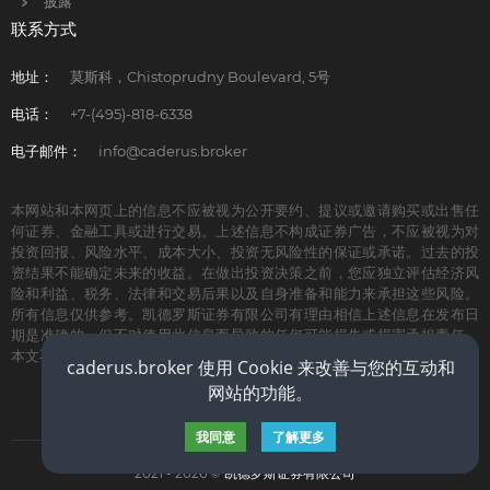
披露
联系方式
地址：
莫斯科，Chistoprudny Boulevard, 5号
电话：
+7-(495)-818-6338
电子邮件：
info@caderus.broker
本网站和本网页上的信息不应被视为公开要约、提议或邀请购买或出售任
何证券、金融工具或进行交易。上述信息不构成证券广告，不应被视为对
投资回报、风险水平、成本大小、投资无风险性的保证或承诺。过去的投
资结果不能确定未来的收益。在做出投资决策之前，您应独立评估经济风
险和利益、税务、法律和交易后果以及自身准备和能力来承担这些风险。
所有信息仅供参考。凯德罗斯证券有限公司有理由相信上述信息在发布日
期是准确的，但不对使用此信息而导致的任何可能损失或损害承担责任。
本文不构成投资建议。版权所有。
caderus.broker 使用 Cookie 来改善与您的互动和
网站的功能。
隐私政策
COOKIE条款
使用规则
我同意
了解更多
2021 - 2026 ©
凯德罗斯证券有限公司