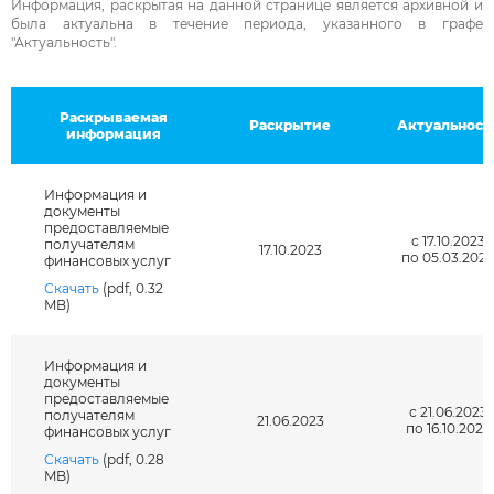
Информация, раскрытая на данной странице является архивной и
была актуальна в течение периода, указанного в графе
"Актуальность".
Раскрываемая
Раскрытие
Актуальност
информация
Информация и
документы
предоставляемые
с 17.10.2023
получателям
17.10.2023
по 05.03.202
финансовых услуг
Скачать
(pdf, 0.32
MB)
Информация и
документы
предоставляемые
с 21.06.2023
получателям
21.06.2023
по 16.10.2023
финансовых услуг
Скачать
(pdf, 0.28
Введите символы на картинке: *
MB)