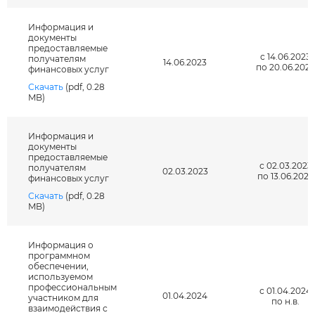
Информация и
документы
предоставляемые
Я даю согласие на обработку
с 14.06.2023
получателям
14.06.2023
персональных данных *
по 20.06.2023
финансовых услуг
Скачать
(pdf, 0.28
MB)
Информация и
документы
предоставляемые
с 02.03.2023
получателям
02.03.2023
по 13.06.2023
финансовых услуг
Скачать
(pdf, 0.28
MB)
Информация о
программном
обеспечении,
используемом
профессиональным
с 01.04.2024
01.04.2024
участником для
по н.в.
взаимодействия с