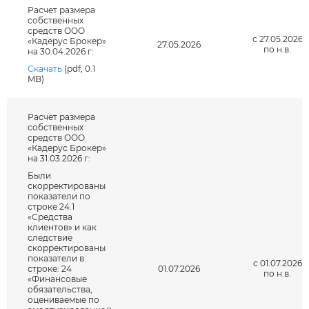
Расчет размера
собственных
средств ООО
с 27.05.2026
«Кадерус Брокер»
27.05.2026
по н.в.
Я даю согласие на обработку
на 30.04.2026 г:
персональных данных *
Скачать
(pdf, 0.1
MB)
Расчет размера
собственных
средств ООО
«Кадерус Брокер»
на 31.03.2026 г:
Были
скорректированы
показатели по
строке 24.1
«Средства
клиентов» и как
следствие
скорректированы
показатели в
с 01.07.2026
строке: 24
01.07.2026
по н.в.
«Финансовые
обязательства,
оцениваемые по