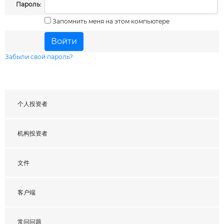
Пароль:
Запомнить меня на этом компьютере
Забыли свой пароль?
个人投资者
机构投资者
文件
客户端
Введите символы на картинке: *
常问问题