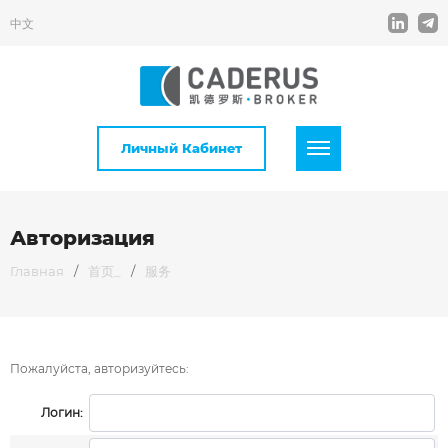
中文
Личный Кабинет
Авторизация
Главная
/
首页_
/
服务
Пожалуйста, авторизуйтесь:
Логин: