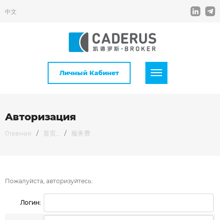
中文
Личный Кабинет
Авторизация
Главная
/
首页_
/
服务费
Пожалуйста, авторизуйтесь:
Логин: